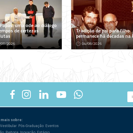
 Papas: uma ode ao diálogo
empos de certezas
Tradição de pai para filho
lutas
permanece há décadas na
/08/2026
04/08/2026
 mais sobre:
Vestibular
Pós-Graduação
Eventos
ão
Reitoria
Inovação
Estágio