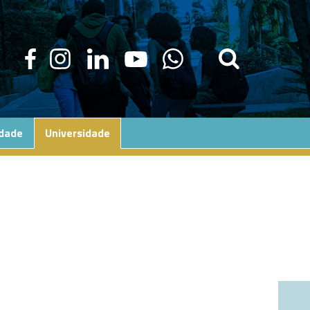
edade
Universidade