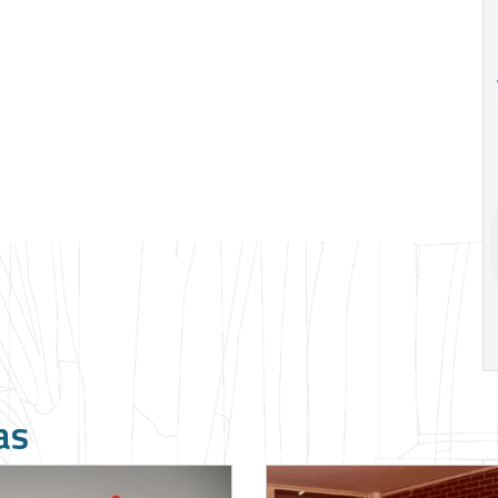
18
20
18
Ago
Ago
V Semana de
Special
Pesquisa e
Situations:
Inovação da FEA
crédito em
PUC-SP
empresas e
crise
17:00
h
19:00
h
as