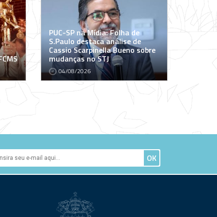
PUC-SP na Mídia: Folha de
S.Paulo destaca análise de
Cassio Scarpinella Bueno sobre
 FCMS
mudanças no STJ
04/08/2026