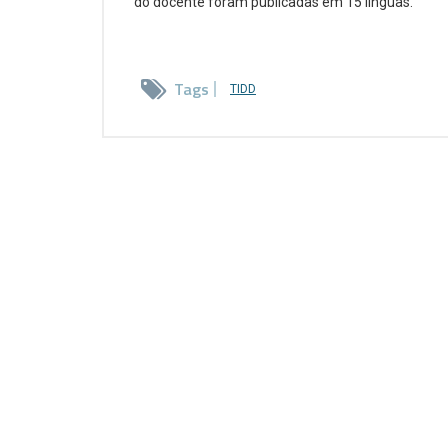
do docente foram publicadas em 15 línguas.
Tags
TIDD