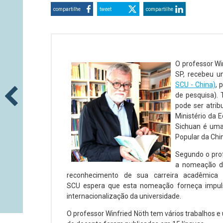
compartilhe
tweet
compartilhe
O professor Wi
SP, recebeu u
SCU - China)
, 
de pesquisa).
pode ser atrib
Ministério da 
Sichuan é uma 
Popular da Chi
Segundo o prof
a nomeação do
reconhecimento de sua carreira acadêmica 
SCU espera que esta nomeação forneça impul
internacionalização da universidade.
O professor Winfried Nöth tem vários trabalhos e 