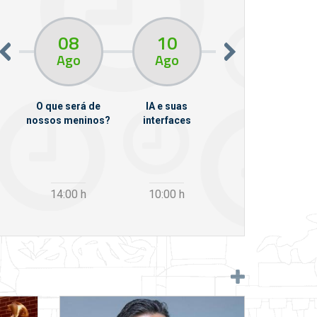
08
10
10
13
Ago
Ago
Ago
O que será de
IA e suas
VII Semana de
nossos meninos?
interfaces
Psicanálise
m
14:00
h
10:00
h
12:30
h