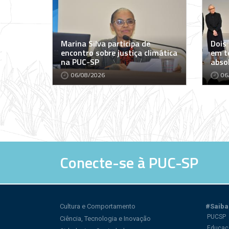
Marina Silva participa de
Dois
encontro sobre justiça climática
em t
na PUC-SP
abso
06/08/2026
06
Conecte-se à PUC-SP
Cultura e Comportamento
#Saiba
PUCSP
Ciência, Tecnologia e Inovação
Educaç