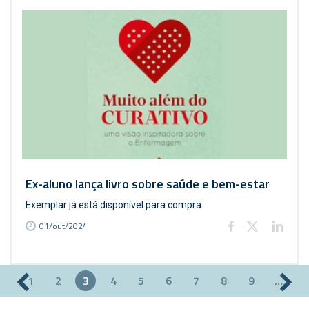
Ex-aluno lança livro sobre saúde e bem-estar
Exemplar já está disponível para compra
01/out/2024
1
2
3
4
5
6
7
8
9
…
Páginas