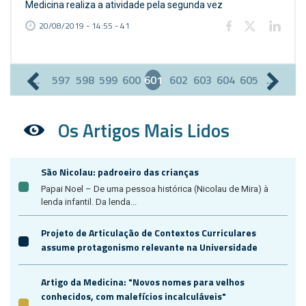
Medicina realiza a atividade pela segunda vez
20/08/2019 - 14:55 - 41
…
597
598
599
600
601
602
603
604
605
…
Páginas
Os Artigos Mais Lidos
São Nicolau: padroeiro das crianças
Papai Noel – De uma pessoa histórica (Nicolau de Mira) à
lenda infantil. Da lenda...
Projeto de Articulação de Contextos Curriculares
assume protagonismo relevante na Universidade
Artigo da Medicina: "Novos nomes para velhos
conhecidos, com malefícios incalculáveis"