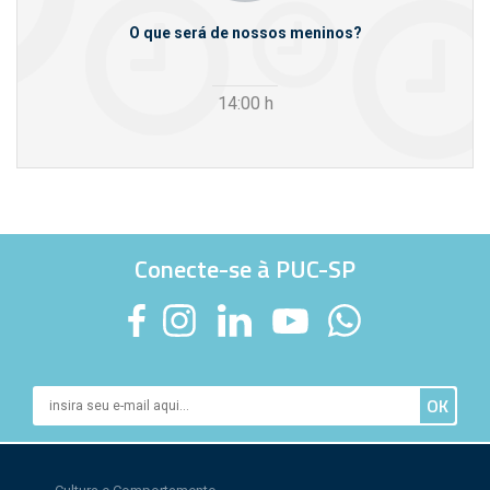
m empresas
O que será de nossos meninos?
14:00
h
Conecte-se à PUC-SP