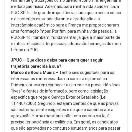
vinham de graduações como direito, economia, engenharia
e educação física. Ademais, para minha vida acadêmica, a
PUC-SP foi de grande importância, dado que o senso crítico
e o conteúdo estudado durante a graduação e o
intercâmbio acadêmico para a França me proporcionaram
uma formação ímpar. Por fim, para minha vida pessoal, a
PUC-SP foi, também, fundamental, já que a maior parte de
minhas relações interpessoais atuais são heranças do meu
tempo na PUC.
JPUC –
Que dicas deixa para quem quer seguir
trajetória parecida à sua?
Marco de Rosis Muniz –
Tenho seis sugestões para os
interessados e interessadas na carreira diplomática.
Primeiro, procurem conhecer a carreira e a prova. Há várias
“lives” e fontes de informação, bem como legislação
específica que rege o Serviço Exterior Brasileiro (Lei
11.440/2006). Segundo, estejam cientes de que as provas
são extremamente exigentes e de que o caminho até a
aprovação é uma maratona, não uma corrida curta, é
preciso ter paciência e resiliência. Em geral, os candidatos
que são aprovados no concurso estudam anos para passar