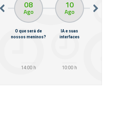
08
10
10
13
Ago
Ago
Ago
O que será de
IA e suas
VII Semana de
nossos meninos?
interfaces
Psicanálise
m
14:00
h
10:00
h
12:30
h