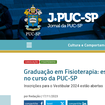
Pular para o conteúdo principal
Cultura e Comportam
GRADUAÇÃO
FISIOTERAPIA
Graduação em Fisioterapia: 
no curso da PUC-SP
Inscrições para o Vestibular 2024 estão abertas
por
Redação
| 17/11/2023
compartilhe
tweet
compartilhe