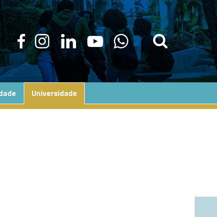
edade
Universidade