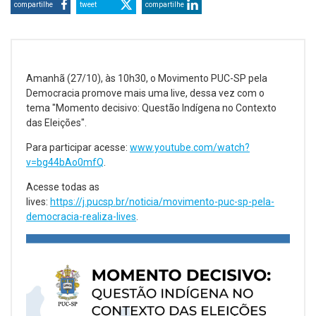
compartilhe
tweet
compartilhe
Amanhã (27/10), às 10h30, o Movimento PUC-SP pela
Democracia promove mais uma live, dessa vez com o
tema "Momento decisivo: Questão Indígena no Contexto
das Eleições".
Para participar acesse:
www.youtube.com/watch?
v=bg44bAo0mfQ
.
Acesse todas as
lives:
https://j.pucsp.br/noticia/movimento-puc-sp-pela-
democracia-realiza-lives
.