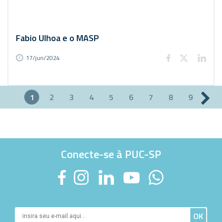
Fabio Ulhoa e o MASP
17/jun/2024
1
2
3
4
5
6
7
8
9
Páginas
Conecte-se à PUC-SP