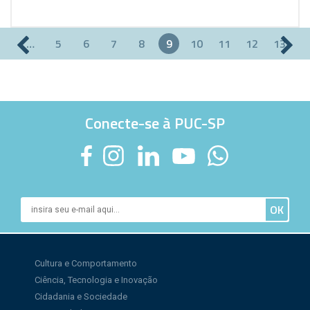
…
5
6
7
8
9
10
11
12
13
Páginas
Conecte-se à PUC-SP
Cultura e Comportamento
Ciência, Tecnologia e Inovação
Cidadania e Sociedade