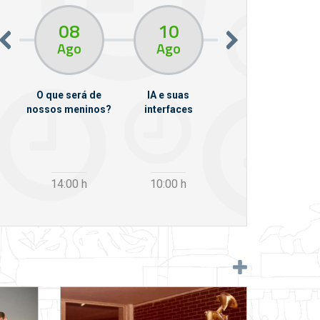
08
10
10
13
Ago
Ago
Ago
O que será de
IA e suas
VII Semana de
nossos meninos?
interfaces
Psicanálise
m
14:00
h
10:00
h
12:30
h