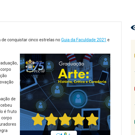
a de conquistar cinco estrelas no
Guia da Faculdade 2021
e
graduação,
 corpo
rção
inovação
mação de
recebeu
o é fruto
o corpo
curadores
egra