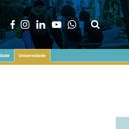
edade
Universidade