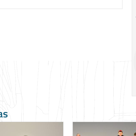
18
20
18
Ago
Ago
V Semana de
Special
Pesquisa e
Situations:
Inovação da FEA
crédito em
PUC-SP
empresas e
crise
17:00
h
19:00
h
as