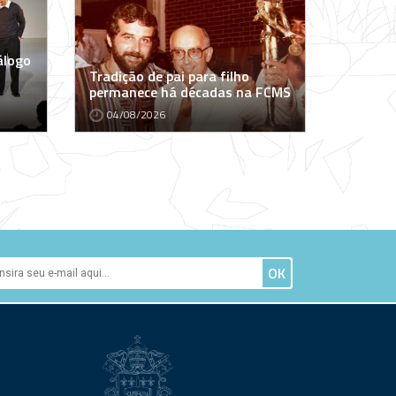
álogo
Tradição de pai para filho
permanece há décadas na FCMS
04/08/2026