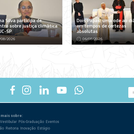
a Silva participa de
Dois Papas: uma ode ao di
tro sobre justiça climática
em tempos de certezas
UC-SP
absolutas
/08/2026
06/08/2026
 mais sobre:
Vestibular
Pós-Graduação
Eventos
ão
Reitoria
Inovação
Estágio