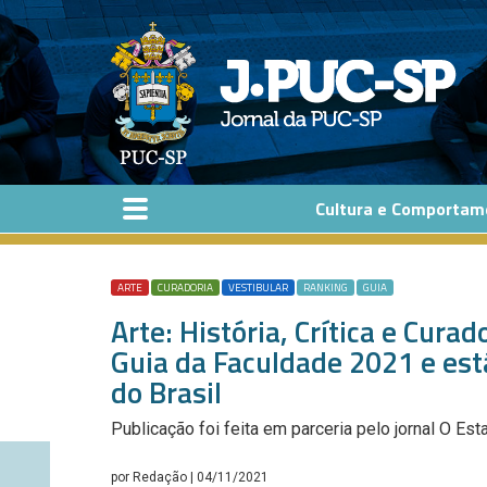
Pular para o conteúdo principal
Cultura e Comportam
ARTE
CURADORIA
VESTIBULAR
RANKING
GUIA
Arte: História, Crítica e Cura
Guia da Faculdade 2021 e est
do Brasil
Publicação foi feita em parceria pelo jornal O Es
por
Redação
| 04/11/2021