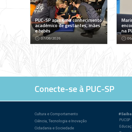
PUC-SP aproxima conhecimento
Marin
acadêmico de gestantes, mães
encon
e bebês
na P
07/08/2026
06
Conecte-se à PUC-SP
Cultura e Comportamento
#Saiba
PUCSP
Ciência, Tecnologia e Inovação
Educaç
Cidadania e Sociedade