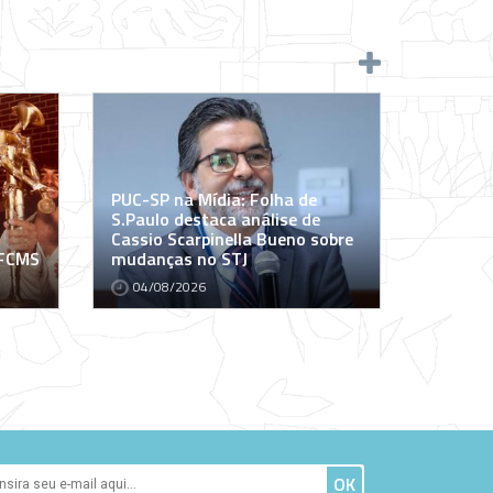
PUC-SP na Mídia: Folha de
S.Paulo destaca análise de
Cassio Scarpinella Bueno sobre
 FCMS
mudanças no STJ
04/08/2026