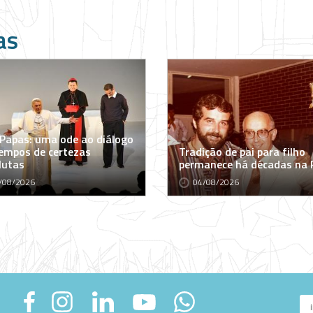
as
 Papas: uma ode ao diálogo
empos de certezas
Tradição de pai para filho
lutas
permanece há décadas na
/08/2026
04/08/2026