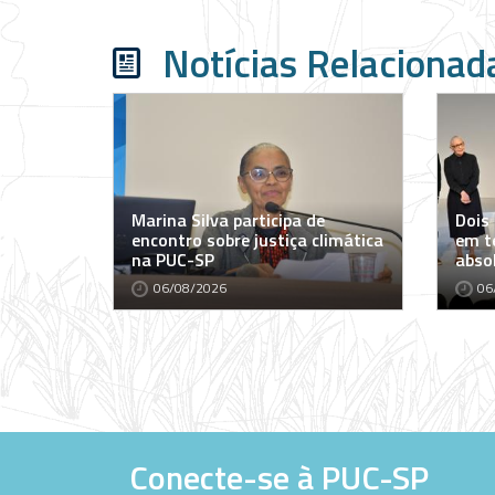
Notícias Relacionad
Marina Silva participa de
Dois
encontro sobre justiça climática
em t
na PUC-SP
abso
06/08/2026
06
Conecte-se à PUC-SP