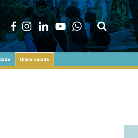
edade
Universidade