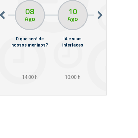
08
10
10
13
Ago
Ago
Ago
O que será de
IA e suas
VII Semana de
nossos meninos?
interfaces
Psicanálise
m
14:00
h
10:00
h
12:30
h