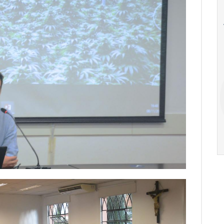
18
20
18
Ago
Ago
V Semana de
Special
Pesquisa e
Situations:
Inovação da FEA
crédito em
PUC-SP
empresas e
crise
17:00
h
19:00
h