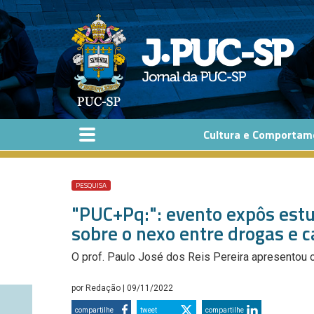
Pular para o conteúdo principal
Cultura e Comportam
PESQUISA
"PUC+Pq:": evento expôs estu
sobre o nexo entre drogas e c
O prof. Paulo José dos Reis Pereira apresentou o
por
Redação
| 09/11/2022
compartilhe
tweet
compartilhe