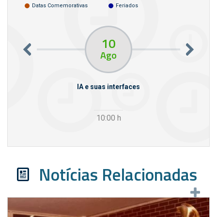
Datas Comemorativas
Feriados
10
Ago
rcello
IA e suas interfaces
VI
10:00
h
Notícias Relacionadas