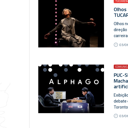
TUCAREN
Olhos 
TUCA
Olhos n
direção
carreira
03/06
COMUNICA
PUC-S
Macha
artific
Exibiçã
debate 
Toronto
03/06