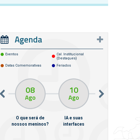
Agenda
Eventos
Cal. Institucional
(destaques)
Datas Comemorativas
Feriados
08
10
10
13
Ago
Ago
Ago
O que será de
IA e suas
VII Semana de
nossos meninos?
interfaces
Psicanálise
m