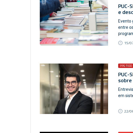
PUC-SP
e des
Evento 
entre o
program
15/07
PPG TIDD
PUC-SP
sobre 
Entrevi
em sist
22/06