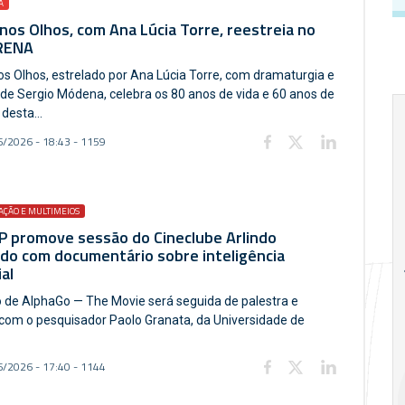
A
nos Olhos, com Ana Lúcia Torre, reestreia no
RENA
os Olhos, estrelado por Ana Lúcia Torre, com dramaturgia e
 de Sergio Módena, celebra os 80 anos de vida e 60 anos de
 desta...
/2026 - 18:43 - 1159
ÇÃO E MULTIMEIOS
P promove sessão do Cineclube Arlindo
18
20
18
do com documentário sobre inteligência
ial
Ago
Ago
o de AlphaGo — The Movie será seguida de palestra e
com o pesquisador Paolo Granata, da Universidade de
V Semana de
Special
Pesquisa e
Situations:
/2026 - 17:40 - 1144
Inovação da FEA
crédito em
PUC-SP
empresas e