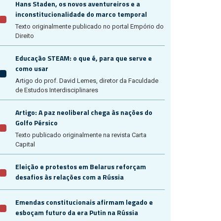
Hans Staden, os novos aventureiros e a
inconstitucionalidade do marco temporal
Texto originalmente publicado no portal Empório do
Direito
Educação STEAM: o que é, para que serve e
como usar
Artigo do prof. David Lemes, diretor da Faculdade
de Estudos Interdisciplinares
Artigo: A paz neoliberal chega às nações do
Golfo Pérsico
Texto publicado originalmente na revista Carta
Capital
Eleição e protestos em Belarus reforçam
desafios às relações com a Rússia
Emendas constitucionais afirmam legado e
esboçam futuro da era Putin na Rússia