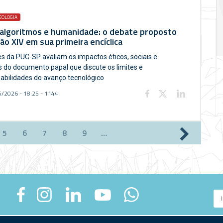
crise
EOLOGIA
17:00
h
19:00
h
 algoritmos e humanidade: o debate proposto
ão XIV em sua primeira encíclica
s da PUC-SP avaliam os impactos éticos, sociais e
is do documento papal que discute os limites e
abilidades do avanço tecnológico
/2026 - 18:25 - 1144
5
6
7
8
9
…