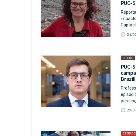
PUC-SP
Reporta
impacto
Paparell
21/07
DIREITO
PUC-SP
campa
Brazil
Profess
episódio
percepç
20/07
22DEAGO