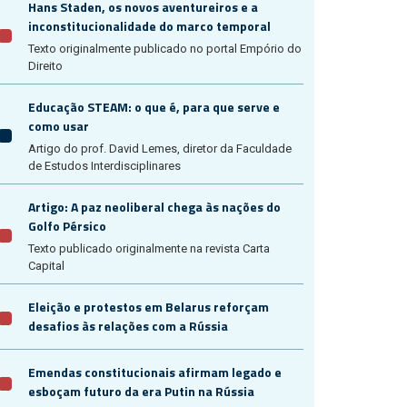
Hans Staden, os novos aventureiros e a
inconstitucionalidade do marco temporal
Texto originalmente publicado no portal Empório do
Direito
Educação STEAM: o que é, para que serve e
como usar
Artigo do prof. David Lemes, diretor da Faculdade
de Estudos Interdisciplinares
Artigo: A paz neoliberal chega às nações do
Golfo Pérsico
Texto publicado originalmente na revista Carta
Capital
Eleição e protestos em Belarus reforçam
desafios às relações com a Rússia
Emendas constitucionais afirmam legado e
esboçam futuro da era Putin na Rússia