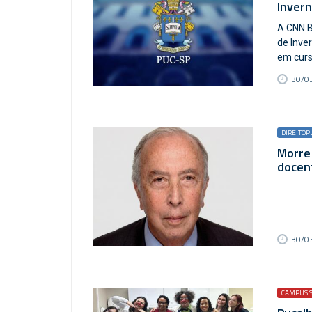
Inver
A CNN B
de Inve
em curs
30/03
DIREITOP
Morre 
docen
30/03
CAMPUS 