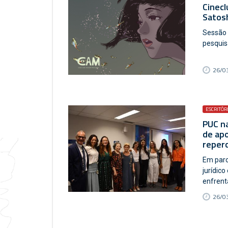
Cinecl
Satos
Sessão 
pesquis
26/03
ESCRITÓR
PUC na
de apo
reperc
Em parc
jurídico
enfrent
26/03