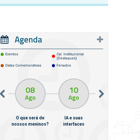
Agenda
Eventos
Cal. Institucional
(destaques)
Datas Comemorativas
Feriados
08
10
10
13
Ago
Ago
Ago
O que será de
IA e suas
VII Semana de
nossos meninos?
interfaces
Psicanálise
m