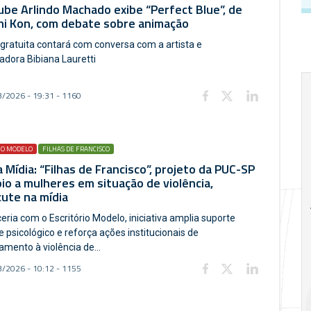
ube Arlindo Machado exibe “Perfect Blue”, de
hi Kon, com debate sobre animação
gratuita contará com conversa com a artista e
adora Bibiana Lauretti
/2026 - 19:31 - 1160
IO MODELO
FILHAS DE FRANCISCO
 Mídia: “Filhas de Francisco”, projeto da PUC-SP
io a mulheres em situação de violência,
18
20
18
ute na mídia
Ago
Ago
eria com o Escritório Modelo, iniciativa amplia suporte
 e psicológico e reforça ações institucionais de
amento à violência de...
V Semana de
Special
/2026 - 10:12 - 1155
Pesquisa e
Situations:
Inovação da FEA
crédito em
PUC-SP
empresas e