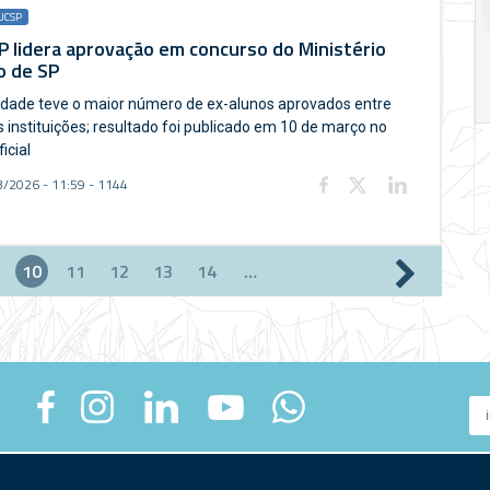
crise
UCSP
 lidera aprovação em concurso do Ministério
17:00
h
19:00
h
o de SP
idade teve o maior número de ex-alunos aprovados entre
s instituições; resultado foi publicado em 10 de março no
ficial
/2026 - 11:59 - 1144
10
11
12
13
14
…