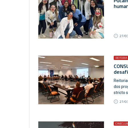
Pucalh
human
27/03
REITORIA
CONSU
desaf
Reitori
dos pro
stricto
27/03
CINECLU