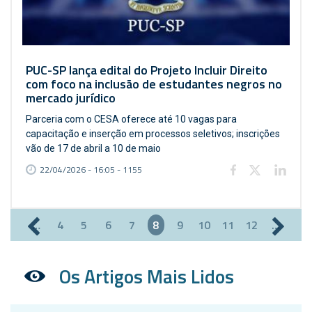
PUC-SP lança edital do Projeto Incluir Direito
com foco na inclusão de estudantes negros no
mercado jurídico
Parceria com o CESA oferece até 10 vagas para
capacitação e inserção em processos seletivos; inscrições
vão de 17 de abril a 10 de maio
22/04/2026 - 16:05 - 1155
…
4
5
6
7
8
9
10
11
12
…
Páginas
Os Artigos Mais Lidos