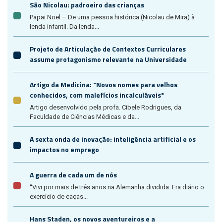
São Nicolau: padroeiro das crianças
Papai Noel – De uma pessoa histórica (Nicolau de Mira) à
lenda infantil. Da lenda...
Projeto de Articulação de Contextos Curriculares
assume protagonismo relevante na Universidade
Artigo da Medicina: "Novos nomes para velhos
conhecidos, com malefícios incalculáveis"
Artigo desenvolvido pela profa. Cibele Rodrigues, da
Faculdade de Ciências Médicas e da...
A sexta onda de inovação: inteligência artificial e os
impactos no emprego
A guerra de cada um de nós
“Vivi por mais de três anos na Alemanha dividida. Era diário o
exercício de caças...
Hans Staden, os novos aventureiros e a