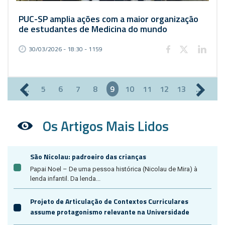
PUC-SP amplia ações com a maior organização
de estudantes de Medicina do mundo
30/03/2026 - 18:30 - 1159
…
5
6
7
8
9
10
11
12
13
…
Páginas
Os Artigos Mais Lidos
São Nicolau: padroeiro das crianças
Papai Noel – De uma pessoa histórica (Nicolau de Mira) à
lenda infantil. Da lenda...
Projeto de Articulação de Contextos Curriculares
assume protagonismo relevante na Universidade